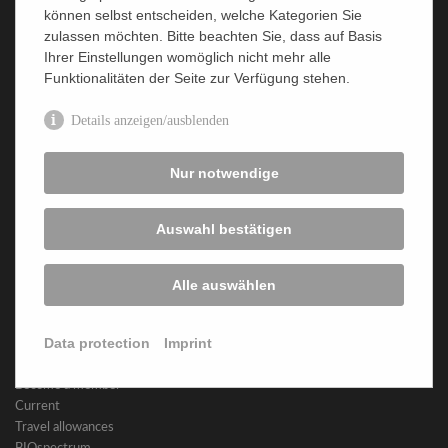
können selbst entscheiden, welche Kategorien Sie
zulassen möchten. Bitte beachten Sie, dass auf Basis
SECURITY
Ihrer Einstellungen womöglich nicht mehr alle
Funktionalitäten der Seite zur Verfügung stehen.
Imprint
Data protection
Details anzeigen/ausblenden
MICROBIOLOGY
Nur notwendige
Institutes Universities
Non-university research
Auswahl bestätigen
Industry
General links
Alle auswählen
FEMS Grants
Data protection
Imprint
ACTIVITIES
Become a member
Current
Travel allowances