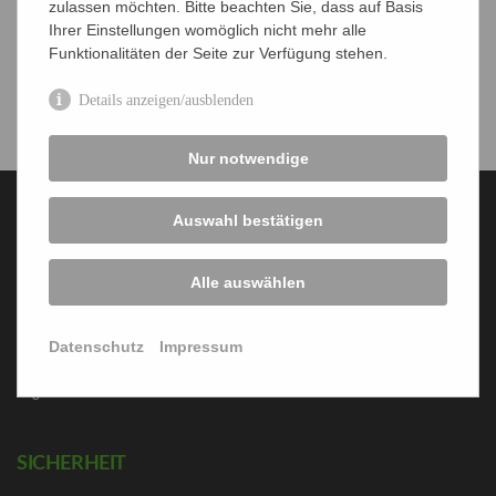
Firmenmitgliedschaft
zulassen möchten. Bitte beachten Sie, dass auf Basis
Ihrer Einstellungen womöglich nicht mehr alle
Kündigung Mitgliedschaft
Funktionalitäten der Seite zur Verfügung stehen.
Geschenk-Mitgliedschaft
Details anzeigen/ausblenden
Nur notwendige
Auswahl bestätigen
DIE VAAM
Alle auswählen
VAAM Ziele
Vorstand
Datenschutz
Impressum
Ehrenmitglieder
Fachgruppen
Login
SICHERHEIT