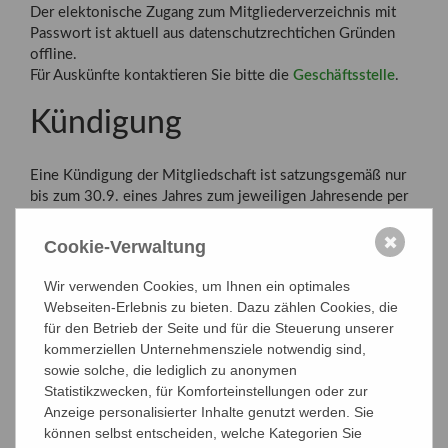
Der elektonische Zugang zum Mitgliederverzeichnis mit
Passwort ist aktuell aus datenschutzrechtichen Gründen
offline.
Für Auskünfte kontaktieren Sie bitte die
Geschäftsstelle
.
Kündigung
Eine Kündigung der Mitgliedschaft ist satzungsgemäß nur
bis zum 30.9. eines Jahres zum jeweiligen Jahresende per
Post, Fax oder Mail möglich.
Bitte achten Sie darauf, dass Sie eine Bestätigung der
✖
Cookie-Verwaltung
Kündigung erhalten und heben Sie diese gut auf.
Wir verwenden Cookies, um Ihnen ein optimales
Webseiten-Erlebnis zu bieten. Dazu zählen Cookies, die
Mitglied werden
für den Betrieb der Seite und für die Steuerung unserer
Beiträge und Anmeldung
kommerziellen Unternehmensziele notwendig sind,
sowie solche, die lediglich zu anonymen
Mitgliedsbescheinigung
Statistikzwecken, für Komforteinstellungen oder zur
Anzeige personalisierter Inhalte genutzt werden. Sie
Weitere Infos
können selbst entscheiden, welche Kategorien Sie