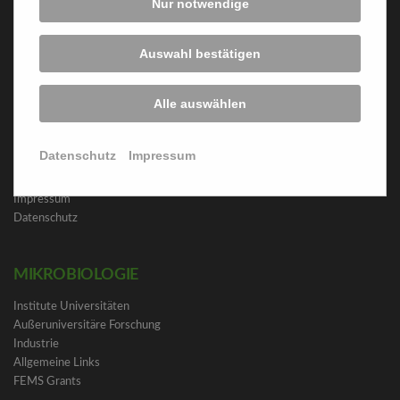
DIE VAAM
Nur notwendige
VAAM Ziele
Auswahl bestätigen
Vorstand
Ehrenmitglieder
Fachgruppen
Alle auswählen
Login
Datenschutz
Impressum
SICHERHEIT
Impressum
Datenschutz
MIKROBIOLOGIE
Institute Universitäten
Außeruniversitäre Forschung
Industrie
Allgemeine Links
FEMS Grants