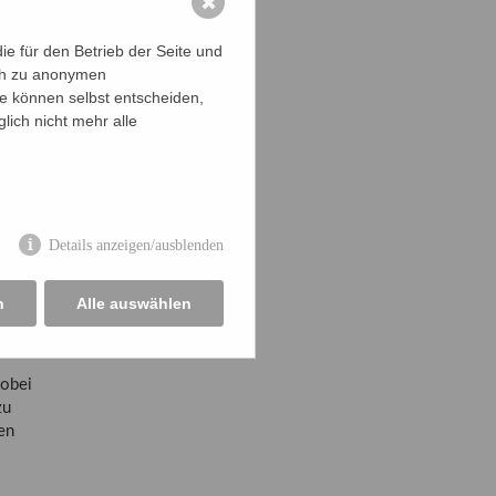
✖
gliedern
e für den Betrieb der Seite und
on
ich zu anonymen
ründeten
ie können selbst entscheiden,
ihr
lich nicht mehr alle
Den
t
hgruppen
e und
Details anzeigen/ausblenden
n
Alle auswählen
infacher
wobei
zu
en