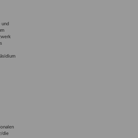
e und
zum
tzwerk
es
räsidium
ionalen
r/die