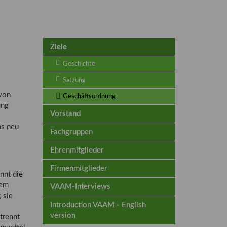
Ziele
Geschichte
Satzung
 von
Geschäftsordnung
ung
Vorstand
as neu
Fachgruppen
Ehrenmitglieder
Firmenmitglieder
nnt die
dem
VAAM-Interviews
 sie
Introduction VAAM - English
version
trennt