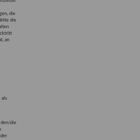
mmzettel
gen, die
hlte die
alten
ktritt
t, an
 als
 den/die
n
 der