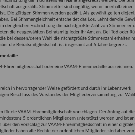
er Fachrichtung darf höchstens ein Name angekreuzt werden. Die Sti
schaft ausgezählt. Stimmzettel sind ungültig, wenn innerhalb einer
st. Die gültigen Stimmen werden gezählt. Als gewählt gelten diejeni
haben. Bei Stimmengleichheit entscheidet das Los. Lehnt der/die Gewä
e in der gleichen Fachrichtung die nächstgrößte Zahl von Stimmen erh
ten die neugewählten Beiratsmitglieder ihr Amt an. Bei Tod oder Rüc
r/die bei dessen/deren Wahl die nächstgrößte Stimmenzahl erhalten ha
aber die Beiratsmitgliedschaft ist insgesamt auf 6 Jahre begrenzt.
medaille
M-Ehrenmitgliedschaft oder eine VAAM-Ehrenmedaille auszeichnen.
ereich in hervorragender Weise gefördert und durch ihr Lebenswerk
migen Beschluss des Vorstandes der Mitgliederversammlung zur Wahl
 für die VAAM-Ehrenmitgliedschaft vorschlagen. Der Antrag auf die
ndestens 5 ordentlichen Mitgliedern unterstützt werden und ist an
n über den Vorschlag zur VAAM-Ehrenmitgliedschaft in einer digitale
ieder haben alle Rechte der ordentlichen Mitglieder, sind aber von