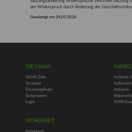
Satzungsänderung Widersprüche zwischen Satzung und
der Widerspruch durch Änderung der Geschäftsordnun
Genehmigt am 24.03.2026
DIE VAAM
MIKRO
VAAM Ziele
Institute 
Vorstand
Außeruniv
Ehrenmitglieder
Industrie
Fachgruppen
Allgemeine
Login
FEMS Gra
SICHERHEIT
Impressum