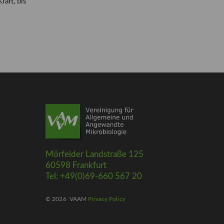
aft, bis
Mörfelder Landstraße 125
60598 Frankfurt
Tel: +49(0)69-660 567 20
© 2026
VAAM
Privacy Policy