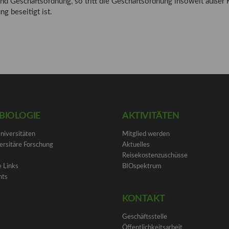
 Geschäftsordnung, so tritt die Geschäftsordnung insoweit außer Kr
g beseitigt ist.
BIOLOGIE
AKTIVITÄTEN
Universitäten
Mitglied werden
ersitäre Forschung
Aktuelles
Reisekostenzuschüsse
 Links
BIOspektrum
nts
KONTAKT
Geschäftsstelle
Öffentlichkeitsarbeit