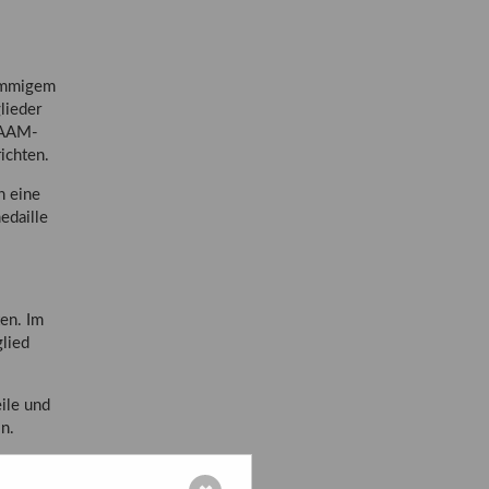
timmigem
lieder
VAAM-
ichten.
n eine
edaille
ten. Im
glied
ile und
n.