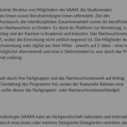
sierte Struktur von Mitgliedern der VAAM, die Studierenden,
n/innen sowie Berufseinsteiger/innen offensteht. Ziel des
ustausch, die interdisziplinäre Zusammenarbeit sowie die beruflich
en Nachwuchses zu fördern. Es dient als Plattform zur Vernetzung, 
stieg und der Karriere in Academia und Industrie. Das Nachwuchsne
), wobei die Einrichtung nicht zeitlich begrenzt ist. Die Mitglieder d
ammlung oder digital aus ihrer Mitte - jeweils auf 2 Jahre - eine/n
möglichst alternierend) und eine/n Stellvertreter/in, was durch das P
mal zulässig.
haft durch ihre Fachgruppen und das Nachwuchsnetzwerk auf Antrag
r Gestaltung des Programms frei, wobei der finanzielle Rahmen eine
, sollte dieser das Fachgruppen- oder Nachwuchsnetzwerkbudget
obiologie (VAAM) kann als Fachgesellschaft nationalen und internat
durch eine/einen oder mehrere Delegierte/Delegierten vertreten, de