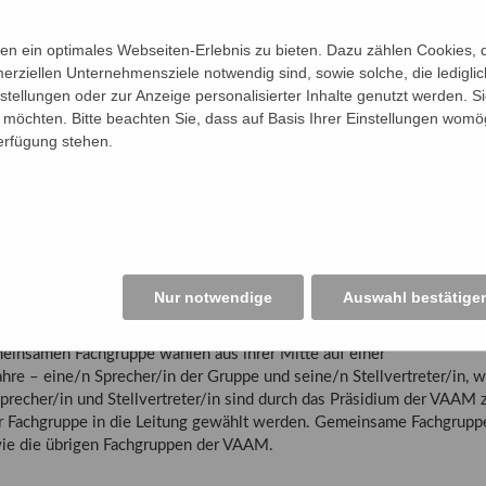
ertem fachlichem Interesse können sich innerhalb der Gesellschaft zu
richtung einer Fachgruppe muss von mindestens 25 ordentlichen Mit
n ein optimales Webseiten-Erlebnis zu bieten. Dazu zählen Cookies, di
n zu richten. Die Mitgliederversammlung beschließt die Einrichtung v
erziellen Unternehmensziele notwendig sind, sowie solche, die ledigl
ne Verlängerung der Dauer für jeweils weitere vier Jahre ist auf beg
nstellungen oder zur Anzeige personalisierter Inhalte genutzt werden. S
n können Symposien abhalten und innerhalb von Tagungen der VAAM 
möchten. Bitte beachten Sie, dass auf Basis Ihrer Einstellungen womög
ppen nach außen ist Angelegenheit der VAAM bzw. ihres Präsidiums. 
Verfügung stehen.
ter fester Betrag für ihre Aktivitäten zur Verfügung gestellt, der mi
s nachfolgende Jahr übertragen werden kann. Die Mitglieder der Fac
aus ihrer Mitte - jeweils auf 2 Jahre - eine/n Sprecher/in der Grupp
r VAAM zu bestätigen ist. Eine Wiederwahl ist zweimal zulässig. Die
 Aktivitäten im Vorstand und in der Mitgliederzeitschrift der VAAM.
hgruppe und auf begründeten Antrag von mindestens 25 ordentlichen
Nur notwendige
Auswahl bestätige
e in eine Gemeinsame Fachgruppe mit einer thematisch ähnlich
chaft übergeleitet werden. Der Vorstand der VAAM entscheidet mit e
meinsamen Fachgruppe wählen aus ihrer Mitte auf einer
ahre – eine/n Sprecher/in der Gruppe und seine/n Stellvertreter/in, 
 Sprecher/in und Stellvertreter/in sind durch das Präsidium der VAAM 
er Fachgruppe in die Leitung gewählt werden. Gemeinsame Fachgrupp
wie die übrigen Fachgruppen der VAAM.