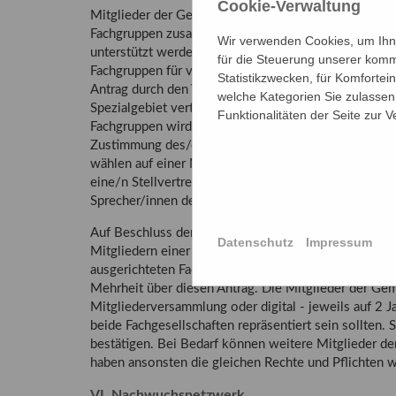
Cookie-Verwaltung
Mitglieder der Gesellschaft mit besonders spezialisi
Fachgruppen zusammenschließen. Der Antrag auf Ein
Wir verwenden Cookies, um Ihne
unterstützt werden und ist an den/die Präsidenten/i
für die Steuerung unserer komm
Fachgruppen für vier Jahre mit einfacher Mehrheit. Ei
Statistikzwecken, für Komfortei
Antrag durch den Vorstand möglich. Die Fachgruppe
welche Kategorien Sie zulassen 
Spezialgebiet vertreten. Die Vertretung der Fachgru
Funktionalitäten der Seite zur 
Fachgruppen wird jeweils ein vom Präsidium festgesetz
Zustimmung des/der Schatzmeisters/in in das jeweil
wählen auf einer Mitgliederversammlung oder digital 
eine/n Stellvertreter/in, was durch das Präsidium de
Sprecher/innen der Fachgruppen berichten über deren
Auf Beschluss der Mitgliederversammlung einer Fac
Datenschutz
Impressum
Mitgliedern einer bestehenden Fachgruppe kann dies
ausgerichteten Fachgruppe einer anderen Fachgesells
Mehrheit über diesen Antrag. Die Mitglieder der Ge
Mitgliederversammlung oder digital - jeweils auf 2 J
beide Fachgesellschaften repräsentiert sein sollten.
bestätigen. Bei Bedarf können weitere Mitglieder d
haben ansonsten die gleichen Rechte und Pflichten 
VI. Nachwuchsnetzwerk