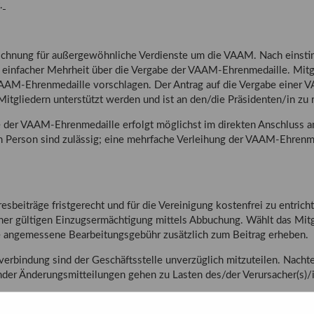
.
ichnung für außergewöhnliche Verdienste um die VAAM. Nach eins
t einfacher Mehrheit über die Vergabe der VAAM-Ehrenmedaille. Mitg
AAM-Ehrenmedaille vorschlagen. Der Antrag auf die Vergabe einer 
tgliedern unterstützt werden und ist an den/die Präsidenten/in zu r
 der VAAM-Ehrenmedaille erfolgt möglichst im direkten Anschluss a
 Person sind zulässig; eine mehrfache Verleihung der VAAM-Ehrenm
resbeiträge fristgerecht und für die Vereinigung kostenfrei zu entrich
einer gültigen Einzugsermächtigung mittels Abbuchung. Wählt das Mit
e angemessene Bearbeitungsgebühr zusätzlich zum Beitrag erheben.
rbindung sind der Geschäftsstelle unverzüglich mitzuteilen. Nachte
der Änderungsmitteilungen gehen zu Lasten des/der Verursacher(s)/i