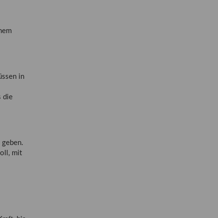
inem
üssen in
 die
u geben.
ll, mit