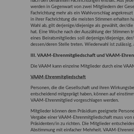
nach den benannten Fachrichtungen enthält. Aus jed
werden in Gegenwart von zwei Mitgliedern der Gesell
Fachrichtung mehr als ein Wahlvorschlag angekreuzt i
in ihrer Fachrichtung die meisten Stimmen erhalten 
Wahl ab, gilt derjenige/diejenige als gewählt, der/di
hat. Eine Woche nach der Auszählung der Stimmen tre
eines Beiratsmitgliedes soll derjenige/diejenige, de
dessen/deren Stelle treten. Wiederwahl ist zulässig, 
III. VAAM-Ehrenmitgliedschaft und VAAM-Ehren
Die VAAM kann einzelne Mitglieder durch eine VAA
VAAM-Ehrenmitgliedschaft
Personen, die die Gesellschaft und ihren Wirkungsb
entscheidend mitgeprägt haben, können auf einstim
VAAM-Ehrenmitglied vorgeschlagen werden.
Mitglieder können dem Präsidium geeignete Personen
Vergabe einer VAAM-Ehrenmitgliedschaft muss von mi
Präsidenten/in zu richten. Die Mitglieder entscheide
Abstimmung mit einfacher Mehrheit. VAAM-Ehrenmitgl