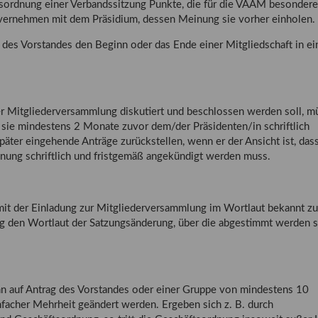
sordnung einer Verbandssitzung Punkte, die für die VAAM besondere
nvernehmen mit dem Präsidium, dessen Meinung sie vorher einholen.
 des Vorstandes den Beginn oder das Ende einer Mitgliedschaft in e
der Mitgliederversammlung diskutiert und beschlossen werden soll, m
sie mindestens 2 Monate zuvor dem/der Präsidenten/in schriftlich
päter eingehende Anträge zurückstellen, wenn er der Ansicht ist, dass
nung schriftlich und fristgemäß angekündigt werden muss.
mit der Einladung zur Mitgliederversammlung im Wortlaut bekannt z
 den Wortlaut der Satzungsänderung, über die abgestimmt werden so
nn auf Antrag des Vorstandes oder einer Gruppe von mindestens 10
facher Mehrheit geändert werden. Ergeben sich z. B. durch