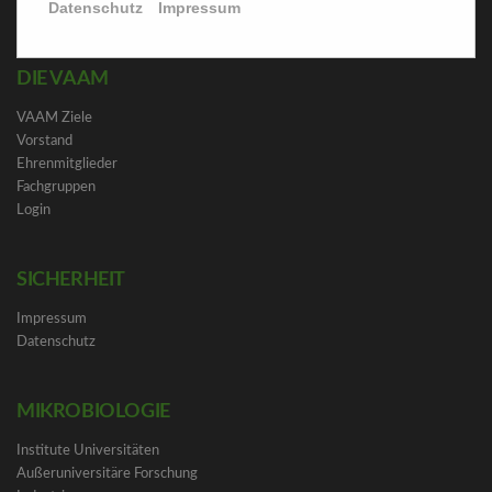
Datenschutz
Impressum
DIE VAAM
VAAM Ziele
Vorstand
Ehrenmitglieder
Fachgruppen
Login
SICHERHEIT
Impressum
Datenschutz
MIKROBIOLOGIE
Institute Universitäten
Außeruniversitäre Forschung