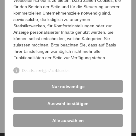
Webseiten-Erlebnis zu bieten. Dazu zählen Cookies, die
begrenzt (first come, first serve), pro Mitglied kann maximal
für den Betrieb der Seite und für die Steuerung unserer
1 Zuschuss pro Jahr ausgezahlt werden, pro Arbeitsgruppe
kommerziellen Unternehmensziele notwendig sind,
werden maximal 2 Zuschüsse pro Jahr gewährt.
sowie solche, die lediglich zu anonymen
Statistikzwecken, für Komforteinstellungen oder zur
Antrag Reisekostenzuschuss international
Anzeige personalisierter Inhalte genutzt werden. Sie
können selbst entscheiden, welche Kategorien Sie
Mitglied werden
zulassen möchten. Bitte beachten Sie, dass auf Basis
Ihrer Einstellungen womöglich nicht mehr alle
Beiträge und Anmeldung
Funktionalitäten der Seite zur Verfügung stehen.
Mitgliedsbescheinigung
Details anzeigen/ausblenden
Weitere Infos
Nur notwendige
Firmenmitgliedschaft
Kündigung Mitgliedschaft
Auswahl bestätigen
Geschenk-Mitgliedschaft
Alle auswählen