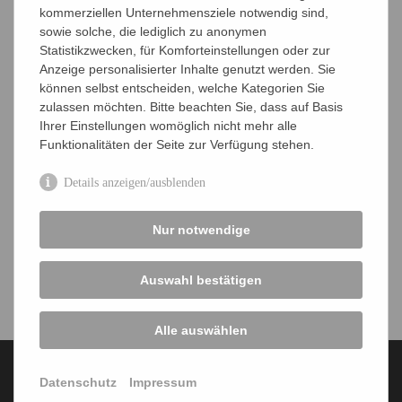
Laboratory of Molecular Microbiology
kommerziellen Unternehmensziele notwendig sind,
Kontaktperson: Prof. Melanie Blokesch
sowie solche, die lediglich zu anonymen
Tel:+44 (0)21 6930653
Statistikzwecken, für Komforteinstellungen oder zur
email
Anzeige personalisierter Inhalte genutzt werden. Sie
können selbst entscheiden, welche Kategorien Sie
zulassen möchten. Bitte beachten Sie, dass auf Basis
Ihrer Einstellungen womöglich nicht mehr alle
Institute Universitäten
Funktionalitäten der Seite zur Verfügung stehen.
Außeruniversitäre Forschung
Details anzeigen/ausblenden
Unternehmen
Nur notwendige
Allgemeine Links
FEMS Grants
Auswahl bestätigen
Alle auswählen
Datenschutz
Impressum