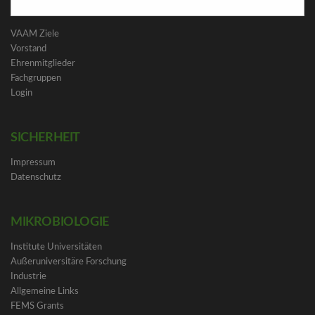
DIE VAAM
VAAM Ziele
Vorstand
Ehrenmitglieder
Fachgruppen
Login
SICHERHEIT
Impressum
Datenschutz
MIKROBIOLOGIE
Institute Universitäten
Außeruniversitäre Forschung
Industrie
Allgemeine Links
FEMS Grants