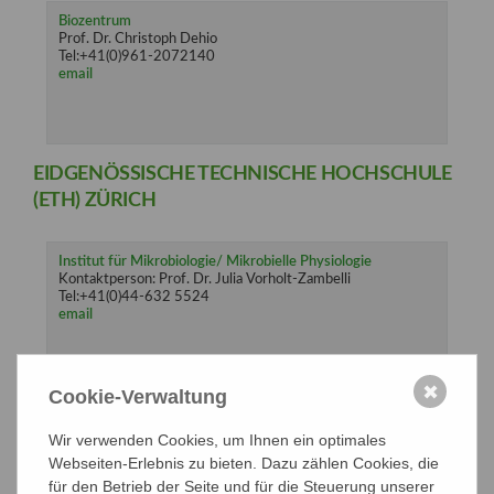
Biozentrum
Prof. Dr. Christoph Dehio
Tel:+41(0)961-2072140
email
EIDGENÖSSISCHE TECHNISCHE HOCHSCHULE
(ETH) ZÜRICH
Institut für Mikrobiologie/ Mikrobielle Physiologie
Kontaktperson: Prof. Dr. Julia Vorholt-Zambelli
Tel:+41(0)44-632 5524
email
✖
Cookie-Verwaltung
ÉCOLE POLYTÉCHNIQUE FÉDÉRALE DE
LAUSANNE - EPFL
Wir verwenden Cookies, um Ihnen ein optimales
Webseiten-Erlebnis zu bieten. Dazu zählen Cookies, die
für den Betrieb der Seite und für die Steuerung unserer