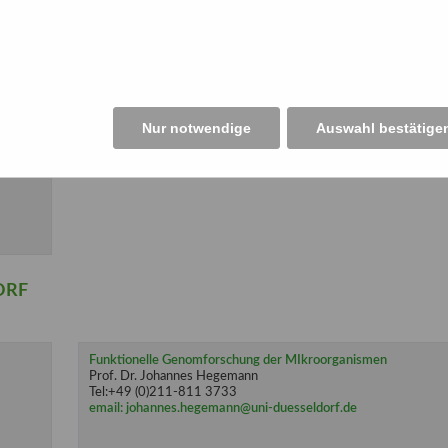
Nur notwendige
Auswahl bestätige
ORF
Funktionelle Genomforschung der MIkroorganismen
Prof. Dr. Johannes Hegemann
Tel:+49 (0)211-811 3733
email: johannes.hegemann@uni-duesseldorf.de