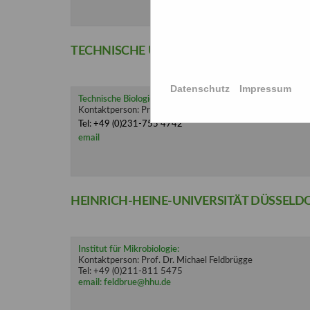
TECHNISCHE UNIVERSITÄT DORTMUND
Datenschutz
Impressum
Technische Biologie
Kontaktperson: Prof. Dr. Markus Nett
Tel: +49 (0)231-755 4742
email
HEINRICH-HEINE-UNIVERSITÄT DÜSSELD
Institut für Mikrobiologie:
Kontaktperson: Prof. Dr. Michael Feldbrügge
Tel: +49 (0)211-811 5475
email:
feldbrue@hhu.de