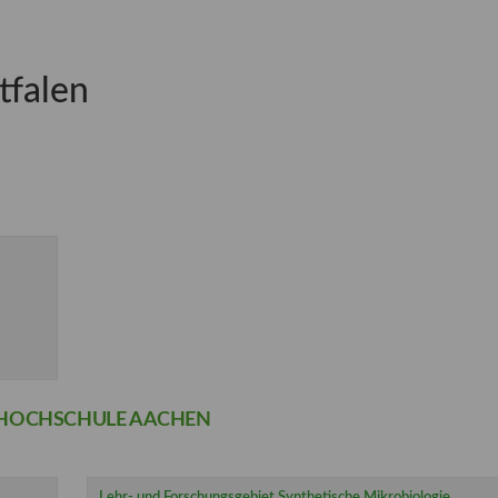
tfalen
E HOCHSCHULE AACHEN
Lehr- und Forschungsgebiet Synthetische Mikrobiologie