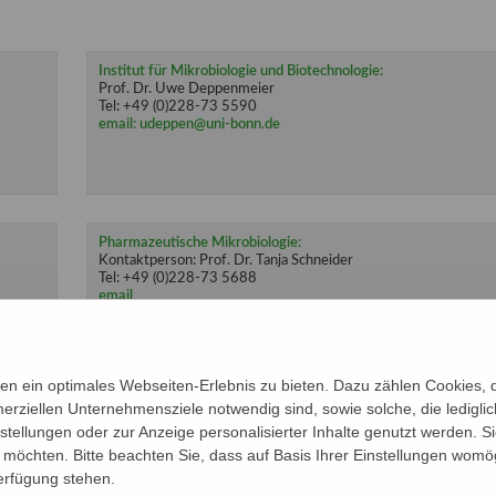
Institut für Mikrobiologie und Biotechnologie:
Prof. Dr. Uwe Deppenmeier
Tel: +49 (0)228-73 5590
email:
udeppen@uni-bonn.de
Pharmazeutische Mikrobiologie:
Kontaktperson: Prof. Dr. Tanja Schneider
Tel: +49 (0)228-73 5688
email
n ein optimales Webseiten-Erlebnis zu bieten. Dazu zählen Cookies, di
erziellen Unternehmensziele notwendig sind, sowie solche, die ledigl
nstellungen oder zur Anzeige personalisierter Inhalte genutzt werden. S
möchten. Bitte beachten Sie, dass auf Basis Ihrer Einstellungen womög
Verfügung stehen.