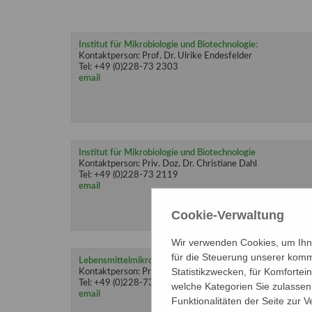
Institut für Mikrobiologie und Biotechnologie:
Kontaktperson: Prof. Dr. Ulrike Endesfelder
Tel: +49 (0)228-73 2303
email
Institut für Mikrobiologie und Biotechnologie
Kontaktperson: Priv. Doz. Dr. Christiane Dahl
Tel: +49 (0)228-73 2119
email
Cookie-Verwaltung
Wir verwenden Cookies, um Ihne
für die Steuerung unserer komm
Lebensmittelmikrobiologie und -hygiene:
Statistikzwecken, für Komfortei
Kontaktperson: Prof. Dr. Andre Lipski
Tel: +49 (0)228-73 5604
welche Kategorien Sie zulassen 
email
Funktionalitäten der Seite zur 