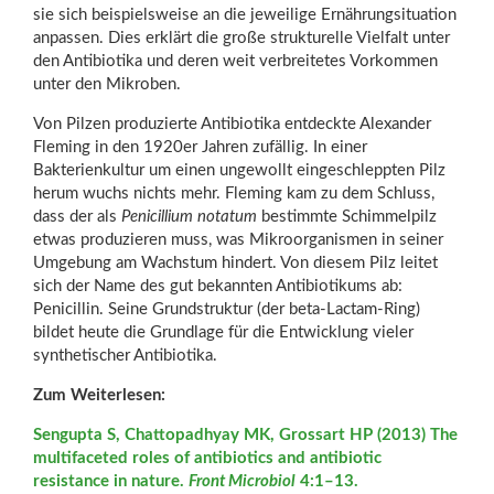
sie sich beispielsweise an die jeweilige Ernährungsituation
anpassen. Dies erklärt die große strukturelle Vielfalt unter
den Antibiotika und deren weit verbreitetes Vorkommen
unter den Mikroben.
Von Pilzen produzierte Antibiotika entdeckte Alexander
Fleming in den 1920er Jahren zufällig. In einer
Bakterienkultur um einen ungewollt eingeschleppten Pilz
herum wuchs nichts mehr. Fleming kam zu dem Schluss,
dass der als
Penicillium notatum
bestimmte Schimmelpilz
etwas produzieren muss, was Mikroorganismen in seiner
Umgebung am Wachstum hindert. Von diesem Pilz leitet
sich der Name des gut bekannten Antibiotikums ab:
Penicillin. Seine Grundstruktur (der beta-Lactam-Ring)
bildet heute die Grundlage für die Entwicklung vieler
synthetischer Antibiotika.
Zum Weiterlesen:
Sengupta S, Chattopadhyay MK, Grossart HP (2013) The
multifaceted roles of antibiotics and antibiotic
resistance in nature.
Front Microbiol
4:1–13.