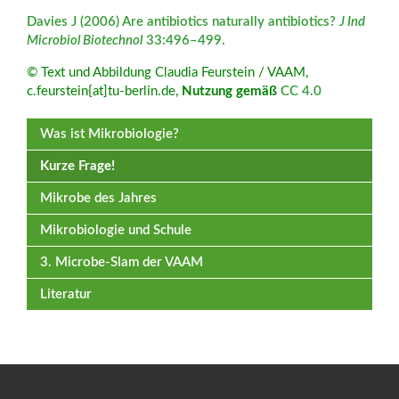
Davies J (2006) Are antibiotics naturally antibiotics?
J Ind
Microbiol Biotechnol
33:496–499.
© Text und Abbildung Claudia Feurstein / VAAM,
c.feurstein{at]tu-berlin.de,
Nutzung gemäß
CC 4.0
Was ist Mikrobiologie?
Kurze Frage!
Mikrobe des Jahres
Mikrobiologie und Schule
3. Microbe-Slam der VAAM
Literatur