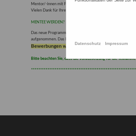
Mentor/-innen mit Fragen zu Ihrem beruflichen Werdegang. Bit
Vielen Dank für Ihre Unterstützung!
MENTEE WERDEN?
Das neue Programm wurde auf der VAAM-Jahrestagung 2022 i
aufgenommen. Das Programm richtet sich an Promovierende ab
Datenschutz
Impressum
Bewerbungen werden laufend entgegengenom
Bitte beachten Sie, dass die Voraussetzung für die Teilnahme
*********************************************************