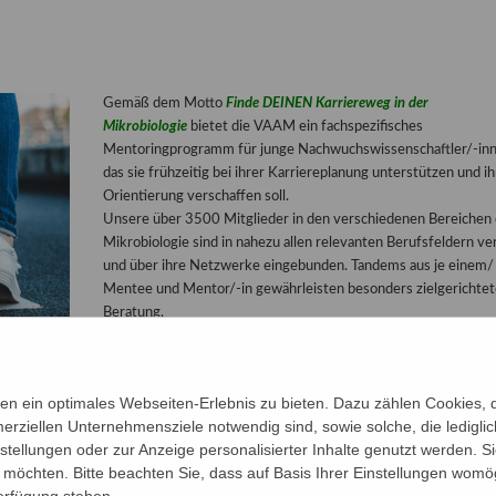
Gemäß dem Motto
Finde DEINEN Karriereweg in der
Mikrobiologie
bietet die VAAM ein fachspezifisches
Mentoringprogramm für junge Nachwuchswissenschaftler/-inn
das sie frühzeitig bei ihrer Karriereplanung unterstützen und i
Orientierung verschaffen soll.
Unsere über 3500 Mitglieder in den verschiedenen Bereichen 
Mikrobiologie sind in nahezu allen relevanten Berufsfeldern ve
und über ihre Netzwerke eingebunden. Tandems aus je einem/ 
Mentee und Mentor/-in gewährleisten besonders zielgerichtet
Beratung.
Das Programm richtet sich sowohl an Mentees, die in der
akademischen Forschung bleiben möchten, als auch an diejenige
einen anderen Weg suchen.
Mehr
n ein optimales Webseiten-Erlebnis zu bieten. Dazu zählen Cookies, di
erziellen Unternehmensziele notwendig sind, sowie solche, die ledigl
nstellungen oder zur Anzeige personalisierter Inhalte genutzt werden. S
ahrung an die nächste Generation Mikrobiologen und Mikrobiologinnen weiterge
möchten. Bitte beachten Sie, dass auf Basis Ihrer Einstellungen womög
n Sie uns im VAA
Mentoring
unterstützen möchten.
Hier
finden Sie eine Anmeldun
Verfügung stehen.