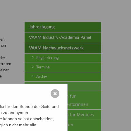
Jahrestagung
VAAM Industry-Academia Panel
en,
hnen
VAAM Nachwuchsnetzwerk
der
Registrierung
rtreten
Termine
einer
e
Archiv
VAAMentoring
✖
n, die
Informationen für
Mentoren/ Mentorinnen
e für den Betrieb der Seite und
ich zu anonymen
Informationen für Mentees
ie können selbst entscheiden,
ben
Anmeldung zum
lich nicht mehr alle
g für