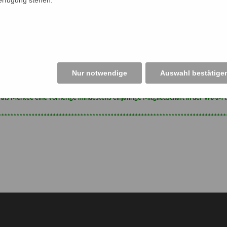
te senden Sie diese ausgefüllt an uns zurück (
info@vaam.de
).
n Düsseldorf vorgestellt, im Frühjahr 2022 wurden die ersten Mentees
 dem zweiten Jahr sowie Postdocs. Die Laufzeit beträgt jeweils etwa zwei Ja
Nur notwendige
Auswahl bestätige
men.
Zur
Anmeldung
 als Mentee eine vorherige mindestens einjährige Mitgliedschaft in der VAAM i
***************************************************************************