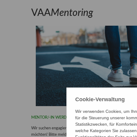
VAA
Mentoring
Cookie-Verwaltung
Wir verwenden Cookies, um Ihne
für die Steuerung unserer komm
MENTOR/-IN WERDEN?
Statistikzwecken, für Komfortei
Wir suchen engagierte Wissenschaftler/-innen, die ihre Erf
welche Kategorien Sie zulassen 
möchten! Bitte melden Sie sich bei der Geschäftsstelle, wen
Funktionalitäten der Seite zur 