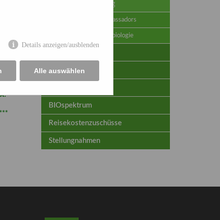
VAAMentoring
VAAM Young Ambassadors
Studienfach Mikrobiologie
Details anzeigen/ausblenden
Stellenanzeigen
hre.
Termine
n
Alle auswählen
Preise & Ehrungen
st.
BIOspektrum
***
Reisekostenzuschüsse
Stellungnahmen