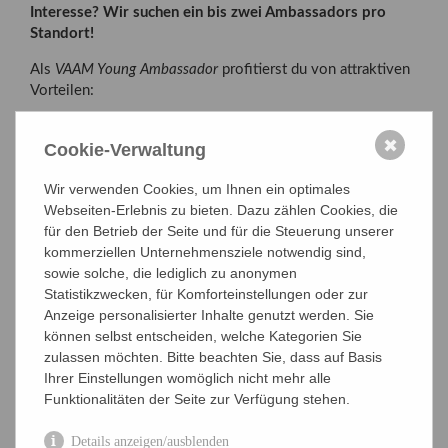
Interesse? Wir suchen ein
bis zwei Ambassadors pro
Standort!
Als
VAAM Young Ambassador
profitierst du von attraktiven
Vorteilen:
Einblicke & Sichtbarkeit
– Lerne die Arbeit und
✖
Cookie-Verwaltung
Strukturen der VAAM kennen und werde innerhalb
der Fachgesellschaft sichtbar.
Wir verwenden Cookies, um Ihnen ein optimales
Webseiten-Erlebnis zu bieten. Dazu zählen Cookies, die
Netzwerk
– Vernetze dich frühzeitig in einem
für den Betrieb der Seite und für die Steuerung unserer
professionellen, deutschlandweiten Netzwerk.
kommerziellen Unternehmensziele notwendig sind,
sowie solche, die lediglich zu anonymen
Exklusives Treffen
– Nimm am jährlichen Young
Statistikzwecken, für Komforteinstellungen oder zur
Ambassador Treffen im Rahmen der VAAM-
Anzeige personalisierter Inhalte genutzt werden. Sie
Jahrestagung teil.
können selbst entscheiden, welche Kategorien Sie
zulassen möchten. Bitte beachten Sie, dass auf Basis
Ihrer Einstellungen womöglich nicht mehr alle
Young Ambassador T-Shirt
– Als
Funktionalitäten der Seite zur Verfügung stehen.
Erkennungszeichen und Zeichen der Zugehörigkeit.
Details anzeigen/ausblenden