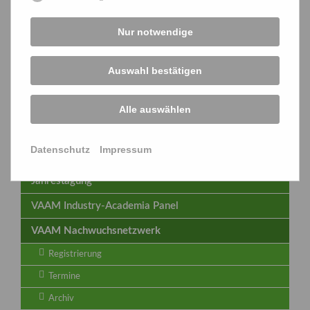
Zertifikat
– Erhalte eine offizielle VAAM-
Bestätigung deines ehrenamtlichen Engagements.
Nur notwendige
Melde dich bei der
Geschäftsstelle
oder direkt bei den
Koordinatoren der
VAAM Young Ambassadors
.
Auswahl bestätigen
Alle auswählen
ANMELDUNG ALS VAAM YOUNG AMBASSADOR
Datenschutz
Impressum
Jahrestagung
VAAM Industry-Academia Panel
VAAM Nachwuchsnetzwerk
Registrierung
Termine
Archiv