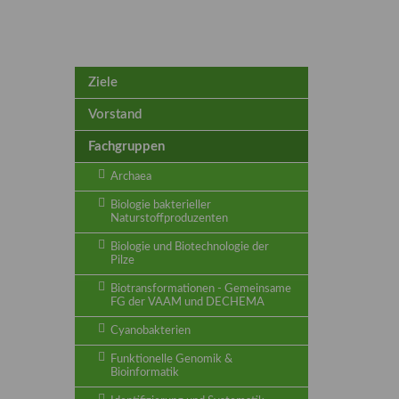
Ziele
Vorstand
Fachgruppen
Archaea
Biologie bakterieller
Naturstoffproduzenten
Biologie und Biotechnologie der
Pilze
Biotransformationen - Gemeinsame
FG der VAAM und DECHEMA
Cyanobakterien
Funktionelle Genomik &
Bioinformatik