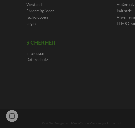
Vorstand
Außeruniv
Ehrenmitglieder
Industrie
Fachgruppen
Allgemeine
Login
FEMS Gra
SICHERHEIT
Impressum
Datenschutz
© 2026 Design by:
Mein-Office Webdesign Frankfurt
.