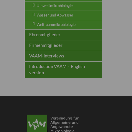
Umweltmikrobiologie
Wasser und Abwasser
Weltraummikrobiologie
Ehrenmitglieder
Firmenmitglieder
VAAM-Interviews
Introduction VAAM - English
version