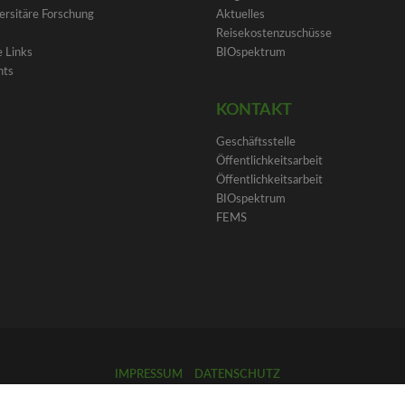
ersitäre Forschung
Aktuelles
Reisekostenzuschüsse
 Links
BIOspektrum
nts
KONTAKT
Geschäftsstelle
Öffentlichkeitsarbeit
Öffentlichkeitsarbeit
BIOspektrum
FEMS
IMPRESSUM
DATENSCHUTZ