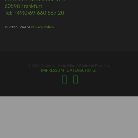
60598 Frankfurt
Tel: +49(0)69-660 567 20
© 2026
VAAM
Privacy Policy
© 2026 Design by:
Mein-Office Webdesign Frankfurt
.
IMPRESSUM
DATENSCHUTZ