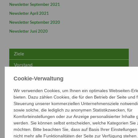
Newsletter September 2021
Newsletter April 2021
Newsletter September 2020
Newsletter Juni 2020
Ziele
Vorstand
Fachgruppen
Cookie-Verwaltung
Archaea
Wir verwenden Cookies, um Ihnen ein optimales Webseiten-Erl
Biologie bakterieller Naturstoffproduzenten
bieten. Dazu zählen Cookies, die für den Betrieb der Seite und f
Steuerung unserer kommerziellen Unternehmensziele notwendig
Biologie und Biotechnologie der Pilze
sowie solche, die lediglich zu anonymen Statistikzwecken, für
Komforteinstellungen oder zur Anzeige personalisierter Inhalte 
Biotransformationen - Gemeinsame FG der VAAM und
DECHEMA
werden. Sie können selbst entscheiden, welche Kategorien Sie
möchten. Bitte beachten Sie, dass auf Basis Ihrer Einstellunge
Cyanobakterien
nicht mehr alle Funktionalitäten der Seite zur Verfügung stehen.