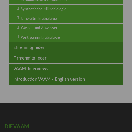
Synthetische Mikrobiologie
Umweltmikrobiologie
Wasser und Abwasser
Weltraummikrobiologie
Ehrenmitglieder
Firmenmitglieder
VAAM-Interviews
Introduction VAAM - English version
DIE VAAM